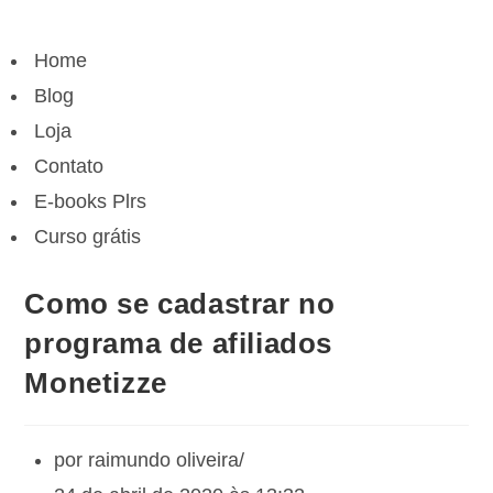
Menu
de
Menu
navegação
Home
de
navegação
Blog
Loja
Contato
E-books Plrs
Curso grátis
Como se cadastrar no
programa de afiliados
Monetizze
por
raimundo oliveira