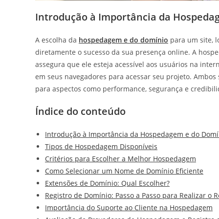
Introdução à Importância da Hospeda
A escolha da
hospedagem e do domínio
para um site, l
diretamente o sucesso da sua presença online. A hospe
assegura que ele esteja acessível aos usuários na inter
em seus navegadores para acessar seu projeto. Ambos 
para aspectos como performance, segurança e credibili
Índice do conteúdo
Introdução à Importância da Hospedagem e do Domí
Tipos de Hospedagem Disponíveis
Critérios para Escolher a Melhor Hospedagem
Como Selecionar um Nome de Domínio Eficiente
Extensões de Domínio: Qual Escolher?
Registro de Domínio: Passo a Passo para Realizar o R
Importância do Suporte ao Cliente na Hospedagem