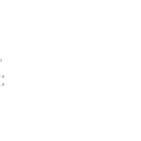
l
u a
, a