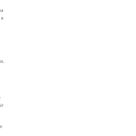
na
 a
os.
e
ir
um