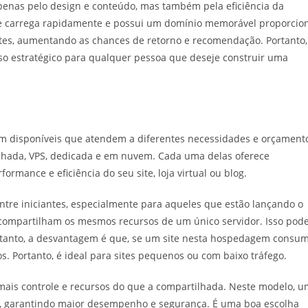
apenas pelo design e conteúdo, mas também pela eficiência da
e carrega rapidamente e possui um domínio memorável proporcio
ntes, aumentando as chances de retorno e recomendação. Portanto,
 estratégico para qualquer pessoa que deseje construir uma
m disponíveis que atendem a diferentes necessidades e orçament
lhada, VPS, dedicada e em nuvem. Cada uma delas oferece
ormance e eficiência do seu site, loja virtual ou blog.
tre iniciantes, especialmente para aqueles que estão lançando o
es compartilham os mesmos recursos de um único servidor. Isso pod
ntanto, a desvantagem é que, se um site nesta hospedagem consum
. Portanto, é ideal para sites pequenos ou com baixo tráfego.
 mais controle e recursos do que a compartilhada. Neste modelo, 
uais, garantindo maior desempenho e segurança. É uma boa escolha