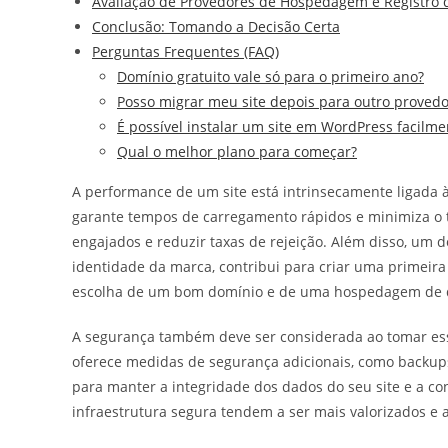
Avaliação de Provedores de Hospedagem e Registro 
Conclusão: Tomando a Decisão Certa
Perguntas Frequentes (FAQ)
Domínio gratuito vale só para o primeiro ano?
Posso migrar meu site depois para outro provedo
É possível instalar um site em WordPress facilme
Qual o melhor plano para começar?
A performance de um site está intrinsecamente ligad
garante tempos de carregamento rápidos e minimiza o te
engajados e reduzir taxas de rejeição. Além disso, um 
identidade da marca, contribui para criar uma primeira
escolha de um bom domínio e de uma hospedagem de qu
A segurança também deve ser considerada ao tomar es
oferece medidas de segurança adicionais, como backups 
para manter a integridade dos dados do seu site e a co
infraestrutura segura tendem a ser mais valorizados e a