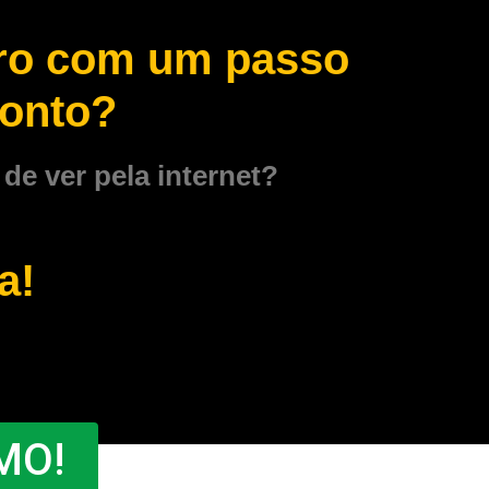
zero com um passo
ponto?
e ver pela internet?
a!
MO!