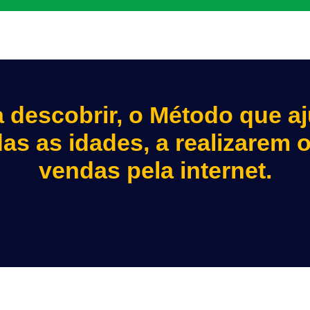
a descobrir, o Método que a
as as idades, a realizarem 
vendas pela internet.