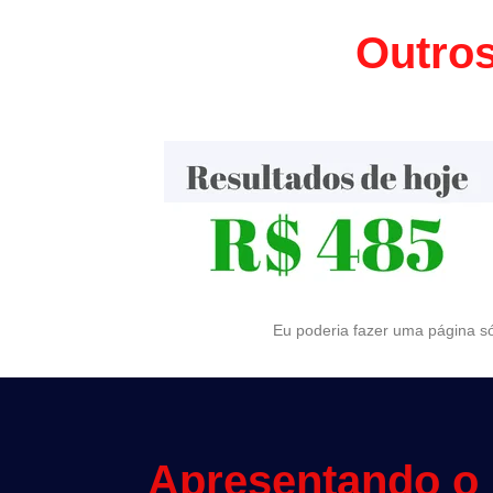
Outros
Eu poderia fazer uma página só
Apresentando o 