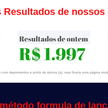
 Resultados de nossos
 com depoimentos e prints de alunos (a), mas ficaria uma página mui
método formula de lan