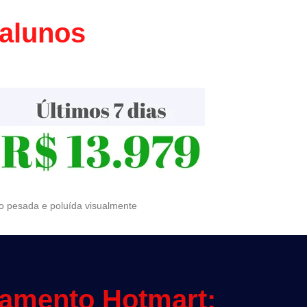
 alunos
to pesada e poluída visualmente
çamento Hotmart: