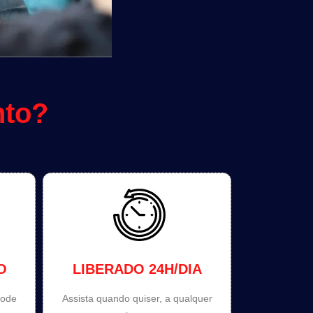
nto?
O
LIBERADO 24H/DIA
pode
Assista quando quiser, a qualquer