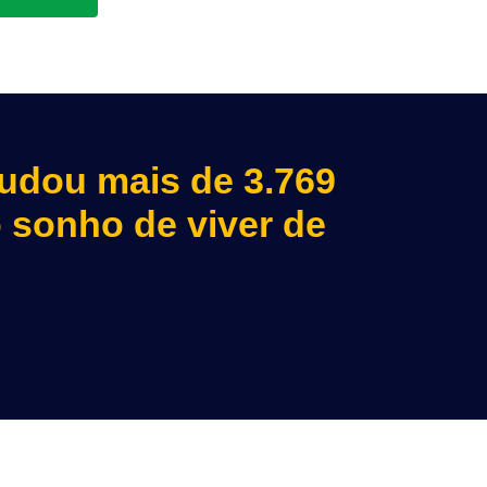
judou mais de 3.769
o sonho de viver de