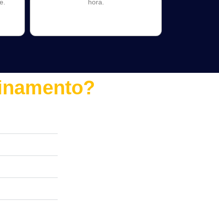
e.
hora.
inamento?​