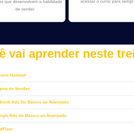
acessar o curso para sempr
cos que desenvolvem a habilidade
de vender.
ê vai aprender neste tre
stro Hotmart
ina de Vendas
ebook Ads Do Básico ao Avançado
gle Ads do Básico ao Avançado
dFlare