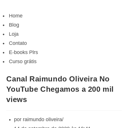
Menu
de
Menu
navegação
Home
de
navegação
Blog
Loja
Contato
E-books Plrs
Curso grátis
Canal Raimundo Oliveira No
YouTube Chegamos a 200 mil
views
por
raimundo oliveira