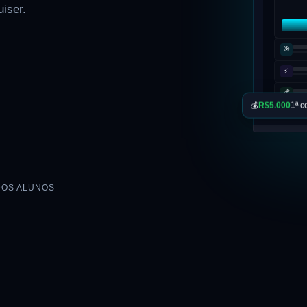
uiser.
🎯
⚡
💰
💰
R$5.000
1ª c
DOS ALUNOS