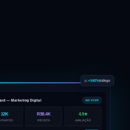
📈
+340%
tráfego
rd — Marketing Digital
AO VIVO
12K
R$8.4K
4.9★
SITANTES
RECEITA
AVALIAÇÃO