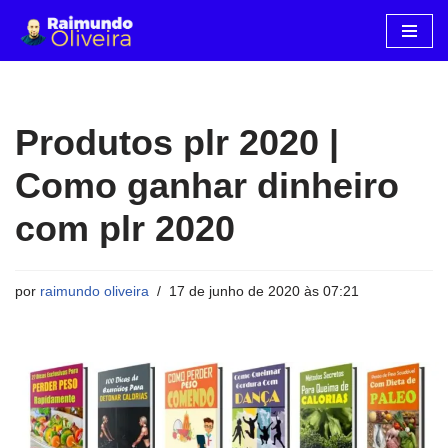
P
u
l
a
Produtos plr 2020 |
r
p
Como ganhar dinheiro
a
com plr 2020
r
a
o
por
raimundo oliveira
17 de junho de 2020 às 07:21
c
o
n
t
e
ú
d